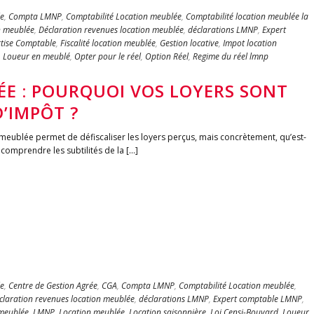
e
,
Compta LMNP
,
Comptabilité Location meublée
,
Comptabilité location meublée la
n meublée
,
Déclaration revenues location meublée
,
déclarations LMNP
,
Expert
tise Comptable
,
Fiscalité location meublée
,
Gestion locative
,
Impot location
,
Loueur en meublé
,
Opter pour le réel
,
Option Réel
,
Regime du réel lmnp
E : POURQUOI VOS LOYERS SONT
D’IMPÔT ?
meublée permet de défiscaliser les loyers perçus, mais concrètement, qu’est-
 comprendre les subtilités de la [...]
e
,
Centre de Gestion Agrée
,
CGA
,
Compta LMNP
,
Comptabilité Location meublée
,
claration revenues location meublée
,
déclarations LMNP
,
Expert comptable LMNP
,
 meublée
,
LMNP
,
Location meublée
,
Location saisonnière
,
Loi Censi-Bouvard
,
Loueur