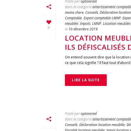
Posté par
optionreel
dans la catégorie
amortissement comptabl
moins chere
,
Conseils
,
Déclaration locatio
Comptable
,
Expert comptable LMNP
,
Exper
meublée
,
impots
,
LMNP
,
Location meublée
0
le
10 décembre 2019
LOCATION MEUBLÉ
ILS DÉFISCALISÉS 
On entend souvent dire que la location 
ce que cela signifie ? Il faut tout d’abord
LIRE LA SUITE
Posté par
optionreel
dans la catégorie
amortissement comptabl
Conseils
,
Déclaration location meublée
,
Dé
Fiscalité location meublée
,
Impot location