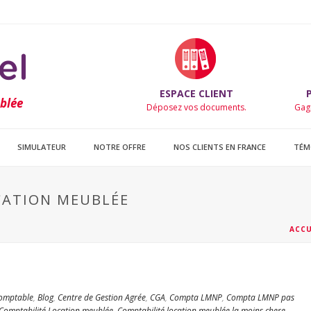
ESPACE CLIENT
ublée
Déposez vos documents.
Gag
SIMULATEUR
NOTRE OFFRE
NOS CLIENTS EN FRANCE
TÉM
CATION MEUBLÉE
ACCU
omptable
,
Blog
,
Centre de Gestion Agrée
,
CGA
,
Compta LMNP
,
Compta LMNP pas
Comptabilité Location meublée
,
Comptabilité location meublée la moins chere
,