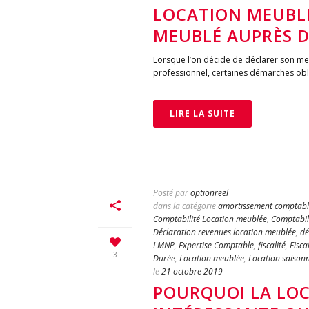
LOCATION MEUBL
MEUBLÉ AUPRÈS D
Lorsque l’on décide de déclarer son me
professionnel, certaines démarches obli
LIRE LA SUITE
Posté par
optionreel
dans la catégorie
amortissement comptabl
Comptabilité Location meublée
,
Comptabili
Déclaration revenues location meublée
,
dé
LMNP
,
Expertise Comptable
,
fiscalité
,
Fisca
3
Durée
,
Location meublée
,
Location saisonn
le
21 octobre 2019
POURQUOI LA LOC