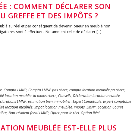
ÉE : COMMENT DÉCLARER SON
U GREFFE ET DES IMPÔTS ?
ublé au réel et par conséquent de devenir loueur en meublé non
gatoires sont à effectuer. Notamment celle de déclarer [...]
e
,
Compta LMNP
,
Compta LMNP pas chere
,
compta location meublée pa chere
,
té location meublée la moins chere
,
Conseils
,
Déclaration location meublée
,
clarations LMNP
,
estimation bien immobilier
,
Expert Comptable
,
Expert comptable
lité location meublée
,
Impot location meublée
,
impots
,
LMNP
,
Location Courte
ière
,
Non-résident fiscal LMNP
,
Opter pour le réel
,
Option Réel
ATION MEUBLÉE EST-ELLE PLUS