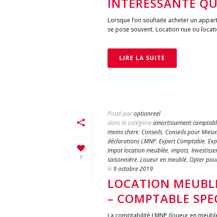
INTÉRESSANTE QU
Lorsque l’on souhaite acheter un apparte
se pose souvent. Location nue ou locati
LIRE LA SUITE
Posté par
optionreel
dans la catégorie
amortissement comptabl
moins chere
,
Conseils
,
Conseils pour Mieu
déclarations LMNP
,
Expert Comptable
,
Exp
Impot location meublée
,
impots
,
Investisse
5
saisonnière
,
Loueur en meublé
,
Opter pour
le
9 octobre 2019
LOCATION MEUBLE
– COMPTABLE SPEC
La comptabilité LMNP (loueur en meubl