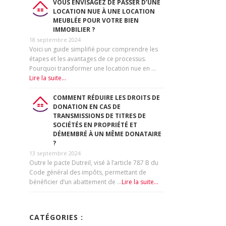
VOUS ENVISAGEZ DE PASSER D’UNE
LOCATION NUE À UNE LOCATION
MEUBLÉE POUR VOTRE BIEN
IMMOBILIER ?
18 septembre 2024
Voici un guide simplifié pour comprendre les
étapes et les avantages de ce processus.
Pourquoi transformer une location nue en …
Lire la suite...
COMMENT RÉDUIRE LES DROITS DE
DONATION EN CAS DE
TRANSMISSIONS DE TITRES DE
SOCIÉTÉS EN PROPRIÉTÉ ET
DÉMEMBRÉ À UN MÊME DONATAIRE
?
13 septembre 2024
Outre le pacte Dutreil, visé à l’article 787 B du
Code général des impôts, permettant de
bénéficier d’un abattement de …
Lire la suite...
CATÉGORIES :