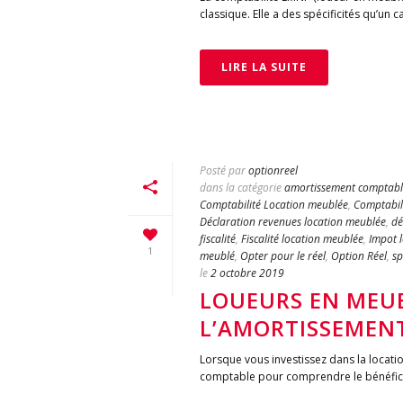
classique. Elle a des spécificités qu’un 
LIRE LA SUITE
Posté par
optionreel
dans la catégorie
amortissement comptabl
Comptabilité Location meublée
,
Comptabili
Déclaration revenues location meublée
,
dé
fiscalité
,
Fiscalité location meublée
,
Impot 
1
meublé
,
Opter pour le réel
,
Option Réel
,
sp
le
2 octobre 2019
LOUEURS EN MEUBL
L’AMORTISSEMENT
Lorsque vous investissez dans la locatio
comptable pour comprendre le bénéfice 