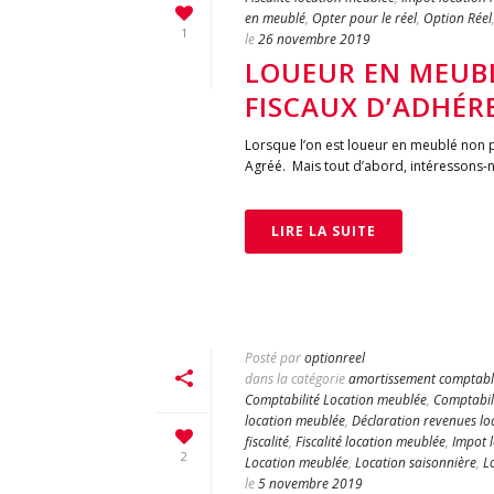
en meublé
,
Opter pour le réel
,
Option Réel
1
le
26 novembre 2019
LOUEUR EN MEUBL
FISCAUX D’ADHÉR
Lorsque l’on est loueur en meublé non pr
Agréé. Mais tout d’abord, intéressons-n
LIRE LA SUITE
Posté par
optionreel
dans la catégorie
amortissement comptabl
Comptabilité Location meublée
,
Comptabili
location meublée
,
Déclaration revenues lo
fiscalité
,
Fiscalité location meublée
,
Impot 
2
Location meublée
,
Location saisonnière
,
L
le
5 novembre 2019