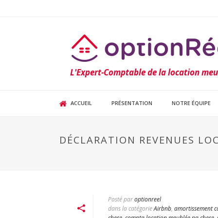
L'Expert-Comptable de la location me
ACCUEIL
PRÉSENTATION
NOTRE ÉQUIPE
DÉCLARATION REVENUES LO
Posté par
optionreel
dans la catégorie
Airbnb
,
amortissement c
chere
,
compta location meublée pa chere
,