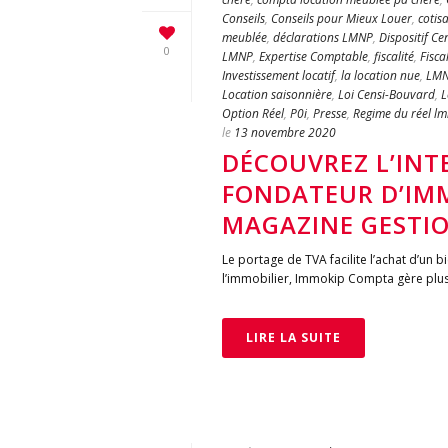
Conseils
,
Conseils pour Mieux Louer
,
cotis
meublée
,
déclarations LMNP
,
Dispositif C
0
LMNP
,
Expertise Comptable
,
fiscalité
,
Fisca
Investissement locatif
,
la location nue
,
LM
Location saisonnière
,
Loi Censi-Bouvard
,
L
Option Réel
,
P0i
,
Presse
,
Regime du réel l
le
13 novembre 2020
DÉCOUVREZ L’INTE
FONDATEUR D’IMM
MAGAZINE GESTIO
Le portage de TVA facilite l’achat d’un
l’immobilier, Immokip Compta gère plus d
LIRE LA SUITE