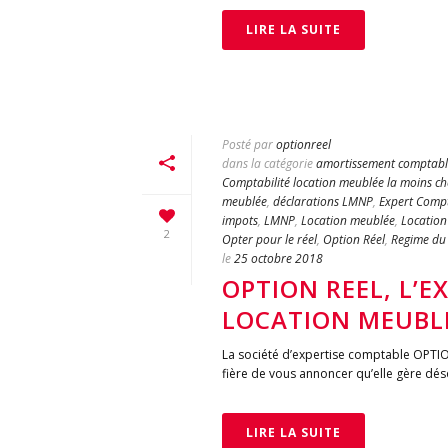
LIRE LA SUITE
Posté par
optionreel
dans la catégorie
amortissement comptabl
Comptabilité location meublée la moins ch
meublée
,
déclarations LMNP
,
Expert Comp
impots
,
LMNP
,
Location meublée
,
Location
2
Opter pour le réel
,
Option Réel
,
Regime du 
le
25 octobre 2018
OPTION REEL, L’E
LOCATION MEUBLÉE
La société d’expertise comptable OPTION
fière de vous annoncer qu’elle gère déso
LIRE LA SUITE