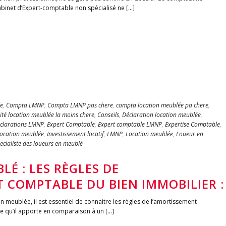
cabinet d’Expert-comptable non spécialisé ne [...]
e
,
Compta LMNP
,
Compta LMNP pas chere
,
compta location meublée pa chere
,
té location meublée la moins chere
,
Conseils
,
Déclaration location meublée
,
clarations LMNP
,
Expert Comptable
,
Expert comptable LMNP
,
Expertise Comptable
,
location meublée
,
Investissement locatif
,
LMNP
,
Location meublée
,
Loueur en
ecialiste des loueurs en meublé
É : LES RÈGLES DE
 COMPTABLE DU BIEN IMMOBILIER :
n meublée, il est essentiel de connaitre les règles de l’amortissement
qu’il apporte en comparaison à un [...]