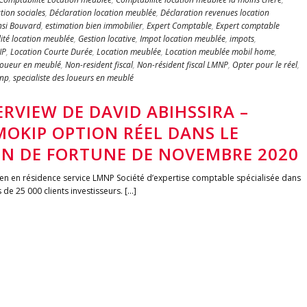
ation sociales
,
Déclaration location meublée
,
Déclaration revenues location
ensi Bouvard
,
estimation bien immobilier
,
Expert Comptable
,
Expert comptable
lité location meublée
,
Gestion locative
,
Impot location meublée
,
impots
,
NP
,
Location Courte Durée
,
Location meublée
,
Location meublée mobil home
,
oueur en meublé
,
Non-resident fiscal
,
Non-résident fiscal LMNP
,
Opter pour le réel
,
mnp
,
specialiste des loueurs en meublé
RVIEW DE DAVID ABIHSSIRA –
OKIP OPTION RÉEL DANS LE
N DE FORTUNE DE NOVEMBRE 2020
 bien en résidence service LMNP Société d’expertise comptable spécialisée dans
e 25 000 clients investisseurs. [...]