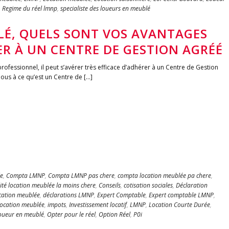
,
Regime du réel lmnp
,
specialiste des loueurs en meublé
É, QUELS SONT VOS AVANTAGES
ER À UN CENTRE DE GESTION AGRÉÉ
ofessionnel, il peut s’avérer très efficace d’adhérer à un Centre de Gestion
ous à ce qu’est un Centre de […]
e
,
Compta LMNP
,
Compta LMNP pas chere
,
compta location meublée pa chere
,
té location meublée la moins chere
,
Conseils
,
cotisation sociales
,
Déclaration
cation meublée
,
déclarations LMNP
,
Expert Comptable
,
Expert comptable LMNP
,
location meublée
,
impots
,
Investissement locatif
,
LMNP
,
Location Courte Durée
,
oueur en meublé
,
Opter pour le réel
,
Option Réel
,
P0i