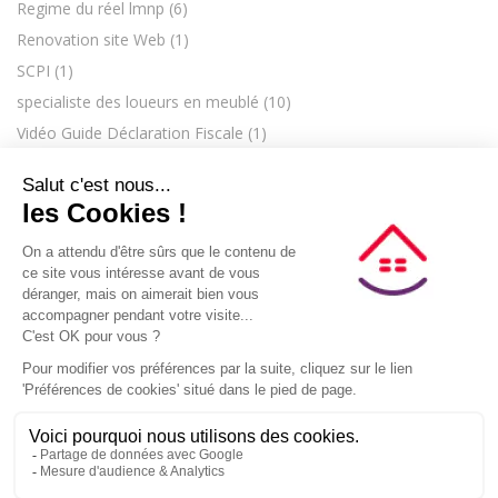
Regime du réel lmnp
(6)
Renovation site Web
(1)
SCPI
(1)
specialiste des loueurs en meublé
(10)
Vidéo Guide Déclaration Fiscale
(1)
CONTACT
C.G.V.
MENTIONS LÉGALES
IMMOKIP COMPTA
PLAN DU SITE
CENTRE DE CONFIDENTIALITÉ
PRÉFÉRENCES COOKIES
© 2023 – Option Réel