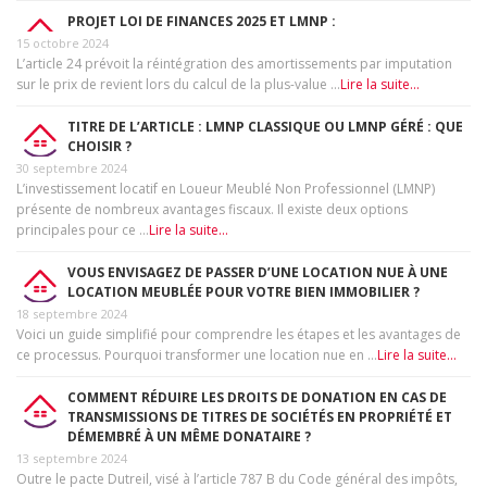
PROJET LOI DE FINANCES 2025 ET LMNP :
15 octobre 2024
L’article 24 prévoit la réintégration des amortissements par imputation
sur le prix de revient lors du calcul de la plus-value …
Lire la suite...
TITRE DE L’ARTICLE : LMNP CLASSIQUE OU LMNP GÉRÉ : QUE
CHOISIR ?
30 septembre 2024
L’investissement locatif en Loueur Meublé Non Professionnel (LMNP)
présente de nombreux avantages fiscaux. Il existe deux options
principales pour ce …
Lire la suite...
VOUS ENVISAGEZ DE PASSER D’UNE LOCATION NUE À UNE
LOCATION MEUBLÉE POUR VOTRE BIEN IMMOBILIER ?
18 septembre 2024
Voici un guide simplifié pour comprendre les étapes et les avantages de
ce processus. Pourquoi transformer une location nue en …
Lire la suite...
COMMENT RÉDUIRE LES DROITS DE DONATION EN CAS DE
TRANSMISSIONS DE TITRES DE SOCIÉTÉS EN PROPRIÉTÉ ET
DÉMEMBRÉ À UN MÊME DONATAIRE ?
13 septembre 2024
Outre le pacte Dutreil, visé à l’article 787 B du Code général des impôts,