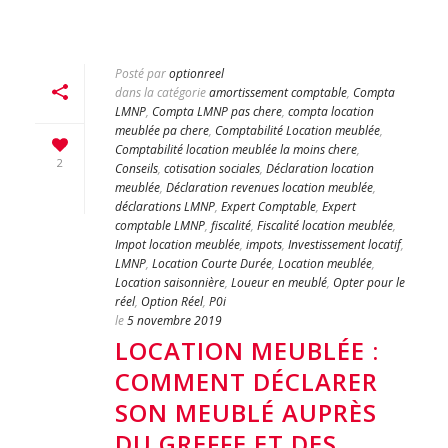
Posté par
optionreel
dans la catégorie
amortissement comptable
,
Compta
LMNP
,
Compta LMNP pas chere
,
compta location
meublée pa chere
,
Comptabilité Location meublée
,
Comptabilité location meublée la moins chere
,
2
Conseils
,
cotisation sociales
,
Déclaration location
meublée
,
Déclaration revenues location meublée
,
déclarations LMNP
,
Expert Comptable
,
Expert
comptable LMNP
,
fiscalité
,
Fiscalité location meublée
,
Impot location meublée
,
impots
,
Investissement locatif
,
LMNP
,
Location Courte Durée
,
Location meublée
,
Location saisonnière
,
Loueur en meublé
,
Opter pour le
réel
,
Option Réel
,
P0i
le
5 novembre 2019
LOCATION MEUBLÉE :
COMMENT DÉCLARER
SON MEUBLÉ AUPRÈS
DU GREFFE ET DES