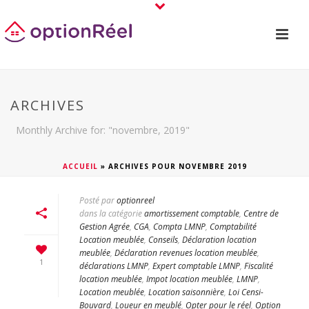
ARCHIVES
Monthly Archive for: "novembre, 2019"
ACCUEIL
»
ARCHIVES POUR NOVEMBRE 2019
Posté par
optionreel
dans la catégorie
amortissement comptable
,
Centre de
Gestion Agrée
,
CGA
,
Compta LMNP
,
Comptabilité
Location meublée
,
Conseils
,
Déclaration location
meublée
,
Déclaration revenues location meublée
,
1
déclarations LMNP
,
Expert comptable LMNP
,
Fiscalité
location meublée
,
Impot location meublée
,
LMNP
,
Location meublée
,
Location saisonnière
,
Loi Censi-
Bouvard
,
Loueur en meublé
,
Opter pour le réel
,
Option