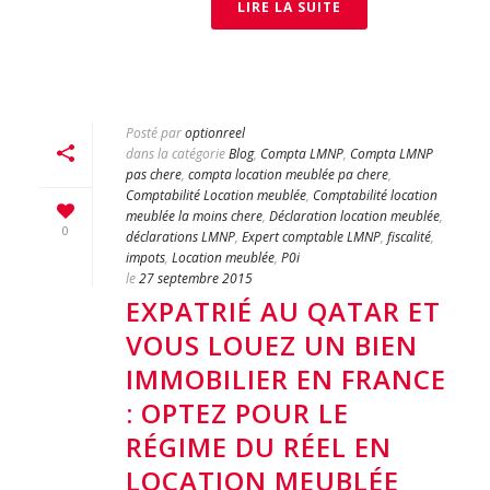
LIRE LA SUITE
Posté par
optionreel
dans la catégorie
Blog
,
Compta LMNP
,
Compta LMNP
pas chere
,
compta location meublée pa chere
,
Comptabilité Location meublée
,
Comptabilité location
meublée la moins chere
,
Déclaration location meublée
,
0
déclarations LMNP
,
Expert comptable LMNP
,
fiscalité
,
impots
,
Location meublée
,
P0i
le
27 septembre 2015
EXPATRIÉ AU QATAR ET
VOUS LOUEZ UN BIEN
IMMOBILIER EN FRANCE
: OPTEZ POUR LE
RÉGIME DU RÉEL EN
LOCATION MEUBLÉE