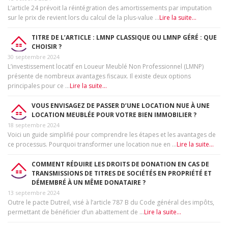
L’article 24 prévoit la réintégration des amortissements par imputation
sur le prix de revient lors du calcul de la plus-value …
Lire la suite...
TITRE DE L’ARTICLE : LMNP CLASSIQUE OU LMNP GÉRÉ : QUE
CHOISIR ?
30 septembre 2024
L’investissement locatif en Loueur Meublé Non Professionnel (LMNP)
présente de nombreux avantages fiscaux. Il existe deux options
principales pour ce …
Lire la suite...
VOUS ENVISAGEZ DE PASSER D’UNE LOCATION NUE À UNE
LOCATION MEUBLÉE POUR VOTRE BIEN IMMOBILIER ?
18 septembre 2024
Voici un guide simplifié pour comprendre les étapes et les avantages de
ce processus. Pourquoi transformer une location nue en …
Lire la suite...
COMMENT RÉDUIRE LES DROITS DE DONATION EN CAS DE
TRANSMISSIONS DE TITRES DE SOCIÉTÉS EN PROPRIÉTÉ ET
DÉMEMBRÉ À UN MÊME DONATAIRE ?
13 septembre 2024
Outre le pacte Dutreil, visé à l’article 787 B du Code général des impôts,
permettant de bénéficier d’un abattement de …
Lire la suite...