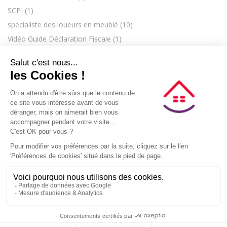
SCPI
(1)
specialiste des loueurs en meublé
(10)
Vidéo Guide Déclaration Fiscale
(1)
CONTACT
C.G.V.
MENTIONS LÉGALES
IMMOKIP COMPTA
PLAN DU SITE
CENTRE DE CONFIDENTIALITÉ
PRÉFÉRENCES COOKIES
© 2023 – Option Réel
Société d'Expertise-Comptable inscrite au tableau de l'Ordre des Experts-Comptables de Paris
RCS PARIS 379 274 269 - APE 6920Z