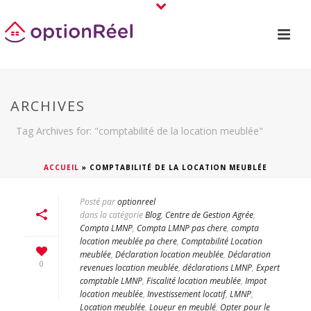
ARCHIVES
Tag Archives for: "comptabilité de la location meublée"
ACCUEIL
»
COMPTABILITÉ DE LA LOCATION MEUBLÉE
Posté par
optionreel
dans la catégorie
Blog
,
Centre de Gestion Agrée
,
Compta LMNP
,
Compta LMNP pas chere
,
compta
location meublée pa chere
,
Comptabilité Location
meublée
,
Déclaration location meublée
,
Déclaration
0
revenues location meublée
,
déclarations LMNP
,
Expert
comptable LMNP
,
Fiscalité location meublée
,
Impot
location meublée
,
Investissement locatif
,
LMNP
,
Location meublée
,
Loueur en meublé
,
Opter pour le