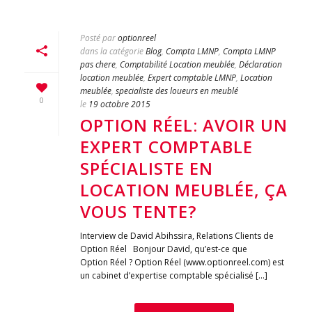
Posté par
optionreel
dans la catégorie
Blog
,
Compta LMNP
,
Compta LMNP
pas chere
,
Comptabilité Location meublée
,
Déclaration
location meublée
,
Expert comptable LMNP
,
Location
meublée
,
specialiste des loueurs en meublé
0
le
19 octobre 2015
OPTION RÉEL: AVOIR UN
EXPERT COMPTABLE
SPÉCIALISTE EN
LOCATION MEUBLÉE, ÇA
VOUS TENTE?
Interview de David Abihssira, Relations Clients de
Option Réel Bonjour David, qu’est-ce que
Option Réel ? Option Réel (www.optionreel.com) est
un cabinet d’expertise comptable spécialisé [...]