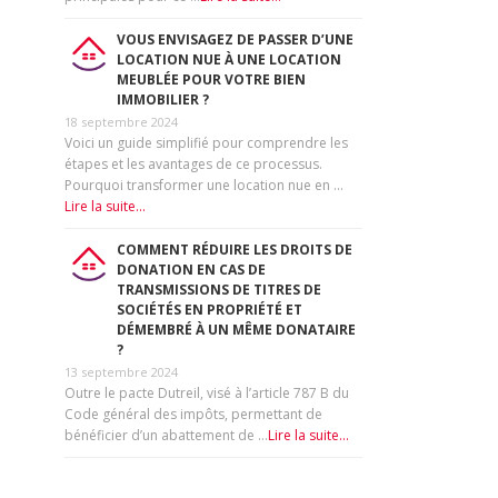
VOUS ENVISAGEZ DE PASSER D’UNE
LOCATION NUE À UNE LOCATION
MEUBLÉE POUR VOTRE BIEN
IMMOBILIER ?
18 septembre 2024
Voici un guide simplifié pour comprendre les
étapes et les avantages de ce processus.
Pourquoi transformer une location nue en …
Lire la suite...
COMMENT RÉDUIRE LES DROITS DE
DONATION EN CAS DE
TRANSMISSIONS DE TITRES DE
SOCIÉTÉS EN PROPRIÉTÉ ET
DÉMEMBRÉ À UN MÊME DONATAIRE
?
13 septembre 2024
Outre le pacte Dutreil, visé à l’article 787 B du
Code général des impôts, permettant de
bénéficier d’un abattement de …
Lire la suite...