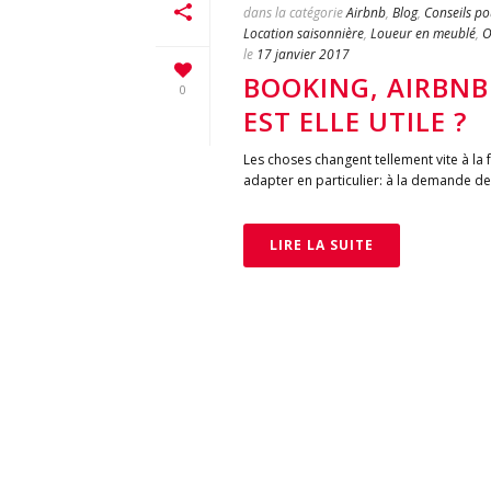
dans la catégorie
Airbnb
,
Blog
,
Conseils p
Location saisonnière
,
Loueur en meublé
,
O
le
17 janvier 2017
BOOKING, AIRBNB
0
EST ELLE UTILE ?
Les choses changent tellement vite à la f
adapter en particulier: à la demande de 
LIRE LA SUITE