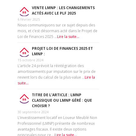
VENTE LMNP : LES CHANGEMENTS
ACTÉS AVEC LE PLF 2025
6 février 2025
Nous communiquons sur ce sujet depuis des
mois, et c’est désormais acté dans le Projet de
Loi de Finances 2025 …
Lire la suite...
PROJET LOI DE FINANCES 2025 ET
LMNP :
15 octobre 2024
L’article 24 prévoit la réintégration des
amortissements par imputation sur le prix de
revient lors du calcul de la plus-value …
Lire la
suite...
TITRE DE L’ARTICLE : LMNP
CLASSIQUE OU LMNP GÉRÉ : QUE
CHOISIR ?
30 septembre 2024
L’investissement locatif en Loueur Meublé Non
Professionnel (LMNP) présente de nombreux
avantages fiscaux. Il existe deux options
principales pour ce …
Lire la suite...